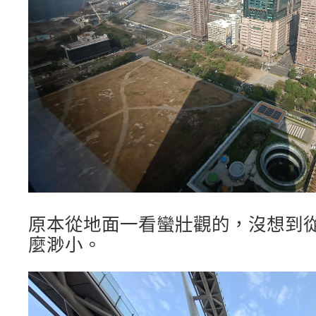
原本從地面一看蠻壯觀的，沒想到
麼渺小。