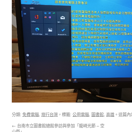
分類:
免費電腦
,
旅行台灣
，標籤:
公用電腦
,
圖書館
,
高雄
。這篇內
←
台南市立圖書館總館參訪與參加「龍崎光節 – 空
山祭」