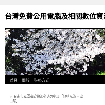
跳
至
台灣免費公用電腦及相關數位資
主
要
內
容
首頁
關於
聯絡方式
←
台南市立圖書館總館參訪與參加「龍崎光節 – 空
山祭」