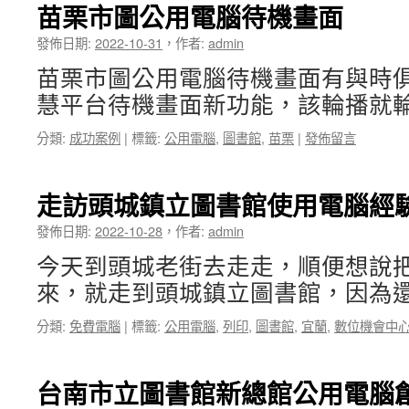
苗栗市圖公用電腦待機畫面
發佈日期:
2022-10-31
，
作者:
admin
苗栗市圖公用電腦待機畫面有與時
慧平台待機畫面新功能，該輪播就輪
分類:
成功案例
|
標籤:
公用電腦
,
圖書館
,
苗栗
|
發佈留言
走訪頭城鎮立圖書館使用電腦經
發佈日期:
2022-10-28
，
作者:
admin
今天到頭城老街去走走，順便想說
來，就走到頭城鎮立圖書館，因為還
分類:
免費電腦
|
標籤:
公用電腦
,
列印
,
圖書館
,
宜蘭
,
數位機會中
台南市立圖書館新總館公用電腦