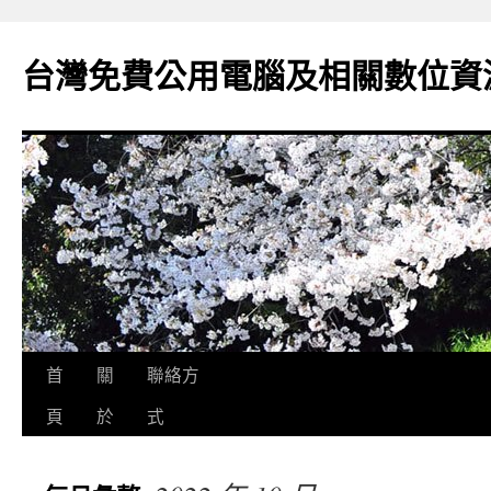
跳
至
台灣免費公用電腦及相關數位資
主
要
內
容
首
關
聯絡方
頁
於
式