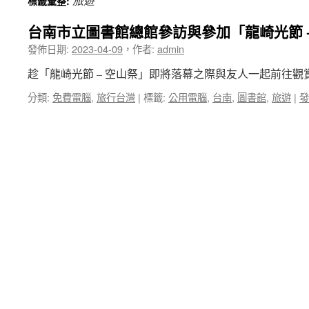
旅遊
標籤彙整:
台南市立圖書館總館參訪與參加「龍崎光節 
發佈日期:
2023-04-09
，
作者:
admin
趁「龍崎光節 – 空山祭」即將落幕之際與友人一起前往觀
分類:
免費電腦
,
旅行台灣
|
標籤:
公用電腦
,
台南
,
圖書館
,
旅遊
|
發