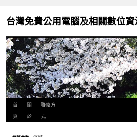
跳
至
台灣免費公用電腦及相關數位資
主
要
內
容
首
關
聯絡方
頁
於
式