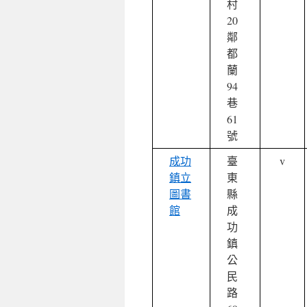
村
20
鄰
都
蘭
94
巷
61
號
成功
臺
v
鎮立
東
圖書
縣
館
成
功
鎮
公
民
路