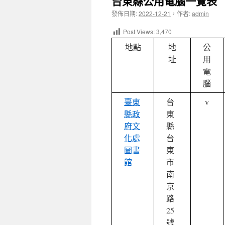
台東縣公用電腦一覽表
發佈日期:
2022-12-21
，
作者:
admin
Post Views:
3,470
地點
地
公
址
用
電
腦
臺東
台
v
縣政
東
府文
縣
化處
台
圖書
東
館
市
南
京
路
25
號