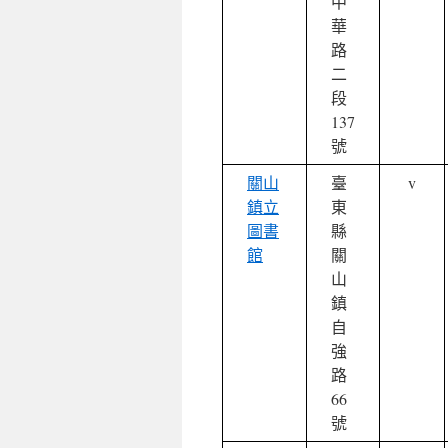
中
華
路
二
段
137
號
關山
臺
v
鎮立
東
圖書
縣
館
關
山
鎮
自
強
路
66
號