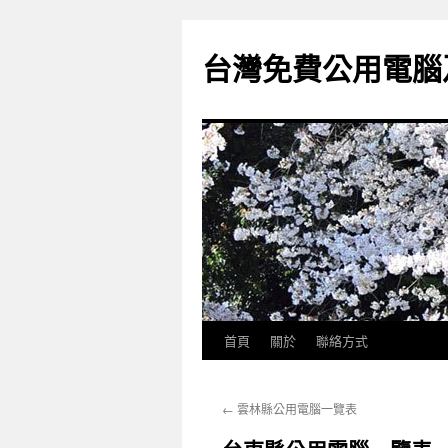
跳
至
台灣免費公用電腦
主
要
內
容
首頁
關於
聯絡方式
←
雲林縣公用電腦一覽表