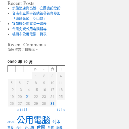
Recent Posts
承億酒店與高雄市立圖書館總館
台南市立圖書館總館參訪與參加
「龍崎光節 – 空山祭」
宜蘭縣公用電腦一覽表
台灣免費公用電腦搜尋
桃園市公用電腦一覽表
Recent Comments
尚無留言可供顯示。
2022 年 12 月
一
二
三
四
五
六
日
1
2
3
4
5
6
7
8
9
10
11
12
13
14
15
16
17
18
19
20
21
22
23
24
25
26
27
28
29
30
31
« 11 月
1 月 »
公用電腦
列印
office
台南
南投
台中
台北市
台東
嘉義