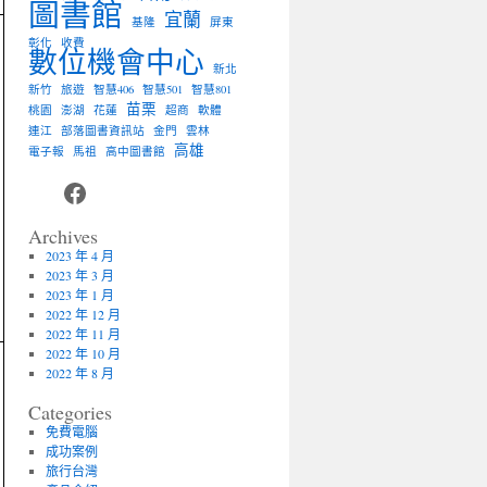
圖書館
宜蘭
基隆
屏東
彰化
收費
數位機會中心
新北
新竹
旅遊
智慧406
智慧501
智慧801
苗栗
桃園
澎湖
花蓮
超商
軟體
連江
部落圖書資訊站
金門
雲林
高雄
電子報
馬祖
高中圖書館
Facebook
Archives
2023 年 4 月
2023 年 3 月
2023 年 1 月
2022 年 12 月
2022 年 11 月
2022 年 10 月
2022 年 8 月
Categories
免費電腦
成功案例
旅行台灣