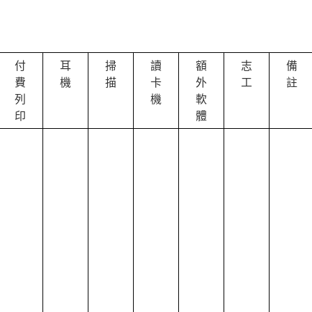
付
耳
掃
讀
額
志
備
費
機
描
卡
外
工
註
列
機
軟
印
體