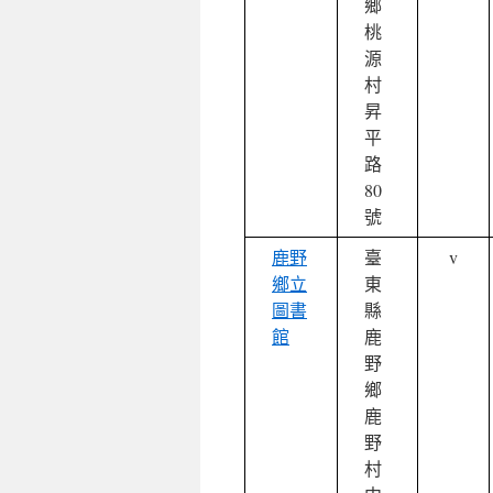
鄉
桃
源
村
昇
平
路
80
號
鹿野
臺
v
鄉立
東
圖書
縣
館
鹿
野
鄉
鹿
野
村