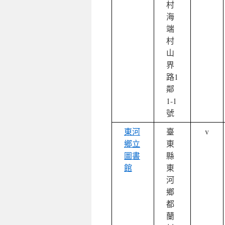
村
海
端
村
山
界
路1
鄰
1-1
號
東河
臺
v
鄉立
東
圖書
縣
館
東
河
鄉
都
蘭