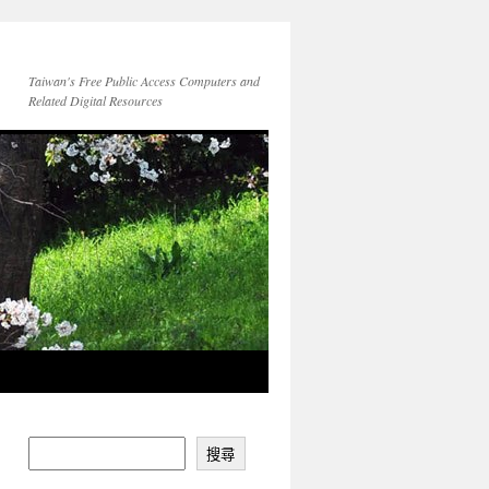
Taiwan's Free Public Access Computers and
Related Digital Resources
搜尋