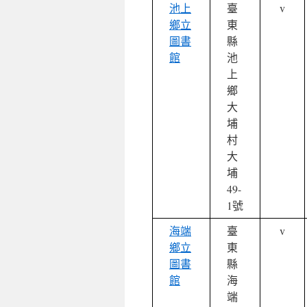
池上
臺
v
鄉立
東
圖書
縣
館
池
上
鄉
大
埔
村
大
埔
49-
1號
海端
臺
v
鄉立
東
圖書
縣
館
海
端