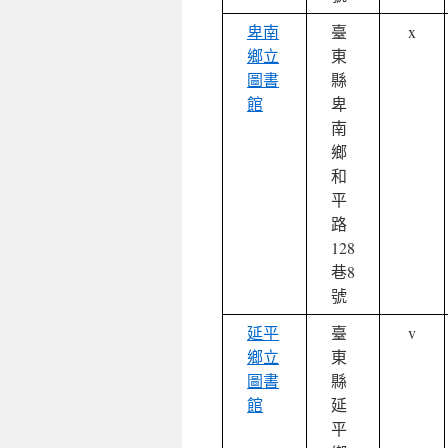
卑南
臺
x
鄉立
東
圖書
縣
館
卑
南
鄉
和
平
路
128
巷8
號
延平
臺
v
鄉立
東
圖書
縣
館
延
平