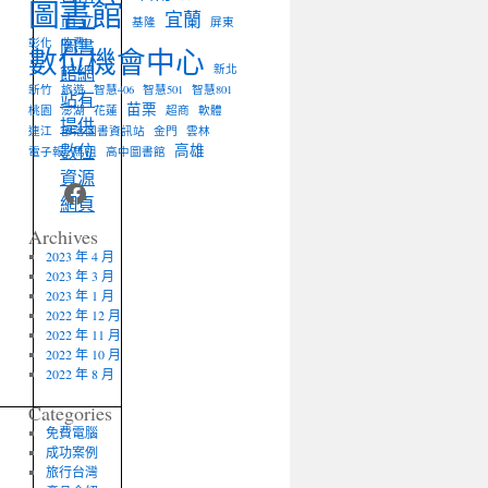
圖書館
宜蘭
市立
基隆
屏東
彰化
圖書
收費
數位機會中心
館網
新北
新竹
旅遊
智慧406
智慧501
智慧801
站有
苗栗
桃園
澎湖
花蓮
超商
軟體
提供
連江
部落圖書資訊站
金門
雲林
數位
高雄
電子報
馬祖
高中圖書館
資源
Facebook
網頁
Archives
2023 年 4 月
2023 年 3 月
2023 年 1 月
2022 年 12 月
2022 年 11 月
2022 年 10 月
2022 年 8 月
Categories
免費電腦
成功案例
旅行台灣