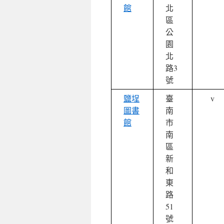
館
北
區
公
園
北
路3
號
鹽埕
臺
v
圖書
南
館
市
南
區
新
和
東
路
51
號