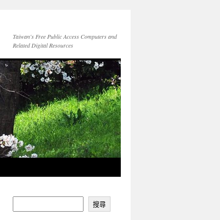
Taiwan's Free Public Access Computers and
Related Digital Resources
搜尋