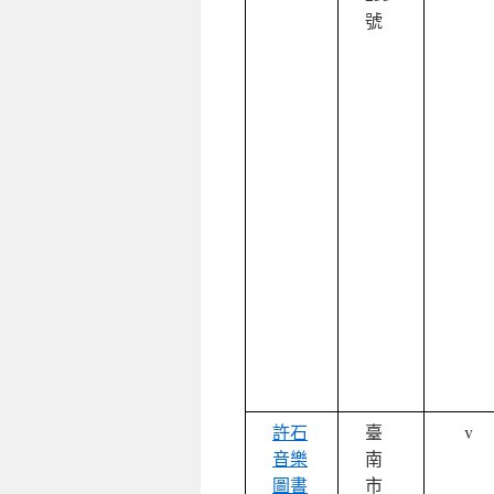
號
許石
臺
v
音樂
南
圖書
市