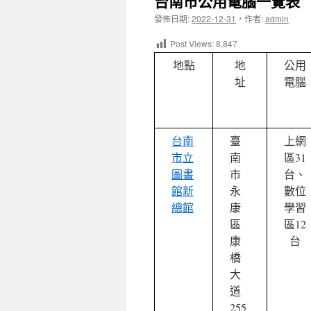
台南市公用電腦一覽表
發佈日期:
2022-12-31
，
作者:
admin
Post Views:
8,847
地點
地
公用
址
電腦
台南
臺
上網
市立
南
區31
圖書
市
台、
館新
永
數位
總館
康
學習
區
區12
康
台
橋
大
道
255