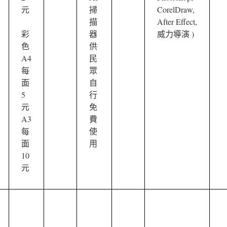
元
掃
CorelDraw,
描
After Effect,
彩
器
威力導演 )
色
供
A4
民
每
眾
面
自
5
行
元
免
A3
費
每
使
面
用
10
元