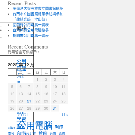
Recent Posts
承億酒店與高雄市立圖書館總館
台南市立圖書館總館參訪與參加
「龍崎光節 – 空山祭」
宜蘭縣公用電腦一覽表
志
備註
台灣免費公用電腦搜尋
工
桃園市公用電腦一覽表
Recent Comments
尚無留言可供顯示。
公用
2022 年 12 月
電腦
一
二
三
四
五
六
日
有2
1
2
3
4
區
5
6
7
8
9
10
11
(上
12
13
14
15
16
17
18
網
19
20
21
22
23
24
25
區、
26
27
28
29
30
31
數位
« 11 月
1 月 »
學習
公用電腦
區)
列印
office
台南
台南
南投
台中
台北市
台東
嘉義