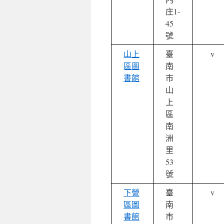
庄1-
45
號
山上
臺
v
區圖
南
書館
市
山
上
區
南
洲
里
53
號
下營
臺
v
區圖
南
書館
市