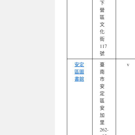
下
營
區
文
化
街
117
號
安定
臺
v
區圖
南
書館
市
安
定
區
安
加
里
262-