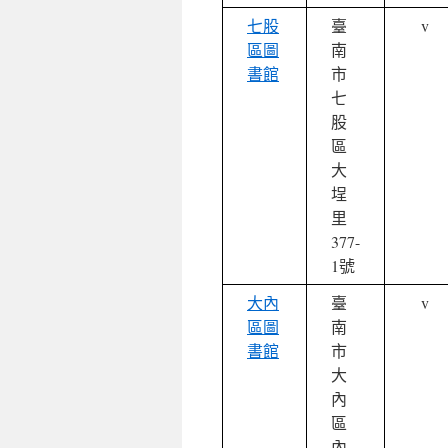
七股
臺
v
區圖
南
書館
市
七
股
區
大
埕
里
377-
1號
大內
臺
v
區圖
南
書館
市
大
內
區
內