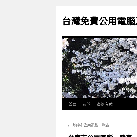
跳
至
台灣免費公用電腦
主
要
內
容
首頁
關於
聯絡方式
←
基隆市公用電腦一覽表