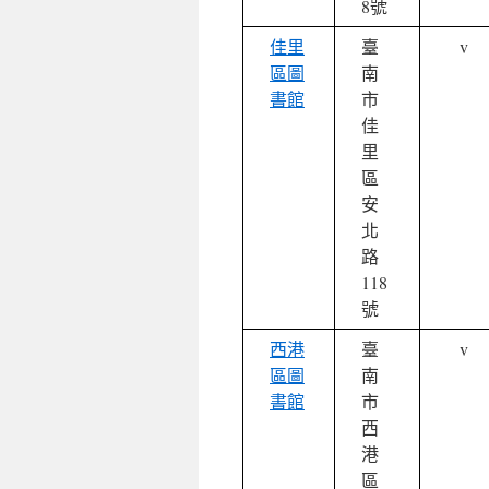
8號
佳里
臺
v
區圖
南
書館
市
佳
里
區
安
北
路
118
號
西港
臺
v
區圖
南
書館
市
西
港
區