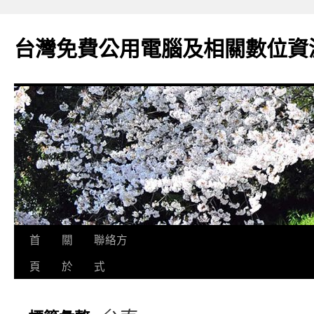
跳
至
台灣免費公用電腦及相關數位資
主
要
內
容
首
關
聯絡方
頁
於
式